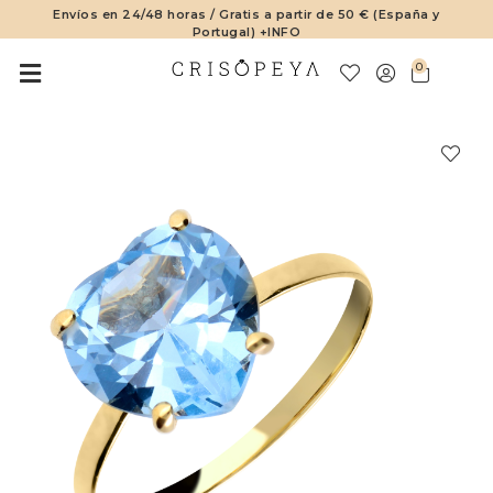
Envíos en 24/48 horas / Gratis a partir de 50 € (España y
Portugal) +INFO
0